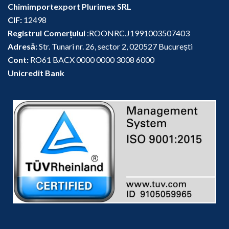
Chimimportexport Plurimex SRL
CIF:
12498
Registrul Comerțului
:ROONRC.J1991003507403
Adresă:
Str. Tunari nr. 26, sector 2, 020527 București
Cont:
RO61 BACX 0000 0000 3008 6000
Unicredit Bank