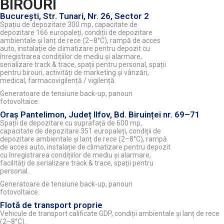
BIROURI
București, Str. Tunari, Nr. 26, Sector 2
Spațiu de depozitare 300 mp, capacitate de
depozitare 166 europaleți, condiții de depozitare
ambientale și lanț de rece (2–8°C), rampă de acces
auto, instalație de climatizare pentru depozit cu
înregistrarea condițiilor de mediu și alarmare,
serializare track & trace, spații pentru personal, spații
pentru birouri, activități de marketing și vânzări,
medical, farmacovigilență / vigilență.
Generatoare de tensiune back-up, panouri
fotovoltaice.
Oraș Pantelimon, Județ Ilfov, Bd. Biruinței nr. 69–71
Spații de depozitare cu suprafață de 600 mp,
capacitate de depozitare 351 europaleți, condiții de
depozitare ambientale și lanț de rece (2–8°C), rampă
de acces auto, instalație de climatizare pentru depozit
cu înregistrarea condițiilor de mediu și alarmare,
facilități de serializare track & trace, spații pentru
personal.
Generatoare de tensiune back-up, panouri
fotovoltaice.
Flotă de transport proprie
Vehicule de transport calificate GDP, condiții ambientale și lanț de rece
(2–8°C).