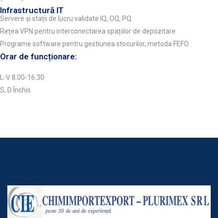
Infrastructură IT
Servere și stații de lucru validate IQ, OQ, PQ
Rețea VPN pentru interconectarea spațiilor de depozitare
Programe software pentru gestiunea stocurilor, metoda FEFO
Orar de funcționare:
L-V 8.00-16.30
S, D Închis